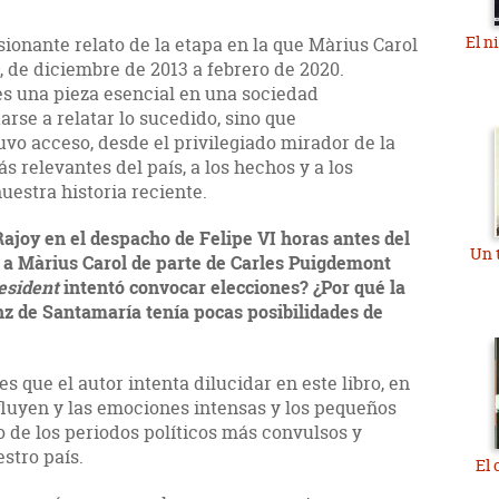
El n
sionante relato de la etapa en la que Màrius Carol
, de diciembre de 2013 a febrero de 2020.
s una pieza esencial en una sociedad
rse a relatar lo sucedido, sino que
uvo acceso, desde el privilegiado mirador de la
s relevantes del país, a los hechos y a los
estra historia reciente.
joy en el despacho de Felipe VI horas antes del
Un 
n a Màrius Carol de parte de Carles Puigdemont
esident
intentó convocar elecciones? ¿Por qué la
z de Santamaría tenía pocas posibilidades de
s que el autor intenta dilucidar en este libro, en
fluyen y las emociones intensas y los pequeños
o de los periodos políticos más convulsos y
stro país.
El 