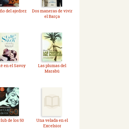
iño del ajedrez
Dos maneras de vivir
el Barça
té en el Savoy
Las plumas del
Marabú
club de los 50
Una velada en el
Excelsior