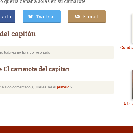
no quería cenar a solas en su camarote.
artir
Twittear
E-mail
del capitán
Condic
bro todavía no ha sido reseñado
 El camarote del capitán
o ha sido comentado ¿Quieres ser el
primero
?
A la