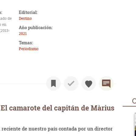
o:
Editorial:
iado de
Destino
o en
Año publicación:
(2013-
2021
Temas:
Periodismo
O
El camarote del capitán de Màrius
a reciente de nuestro país contada por un director