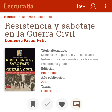
Lecturalia
Domènec Pastor Petit
Resistencia y sabotaje
en la Guerra Civil
Domènec Pastor Petit
Título alternativo:
Secretos de la guerra civil: Historias y
testimonios apasionantes tras las zonas
republicana y nacio
Editorial:
Robinbook
Año publicación:
2013
Temas:
Historia