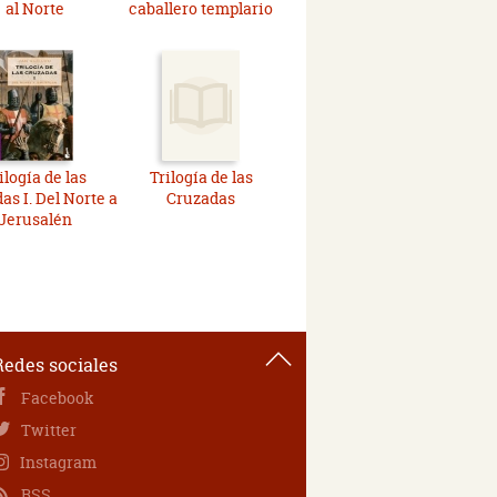
al Norte
caballero templario
ilogía de las
Trilogía de las
as I. Del Norte a
Cruzadas
Jerusalén
Redes sociales
Facebook
Twitter
Instagram
RSS