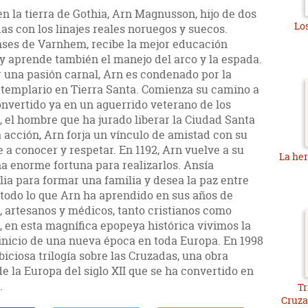
en la tierra de Gothia, Arn Magnusson, hijo de dos
Lo
s con los linajes reales noruegos y suecos.
nses de Varnhem, recibe la mejor educación
, y aprende también el manejo del arco y la espada.
 una pasión carnal, Arn es condenado por la
o templario en Tierra Santa. Comienza su camino a
onvertido ya en un aguerrido veterano de los
o, el hombre que ha jurado liberar la Ciudad Santa
a acción, Arn forja un vínculo de amistad con su
a conocer y respetar. En 1192, Arn vuelve a su
La her
na enorme fortuna para realizarlos. Ansía
ia para formar una familia y desea la paz entre
a todo lo que Arn ha aprendido en sus años de
s, artesanos y médicos, tanto cristianos como
, en esta magnífica epopeya histórica vivimos la
 inicio de una nueva época en toda Europa. En 1998
iciosa trilogía sobre las Cruzadas, una obra
e la Europa del siglo XII que se ha convertido en
.
Tr
Cruza