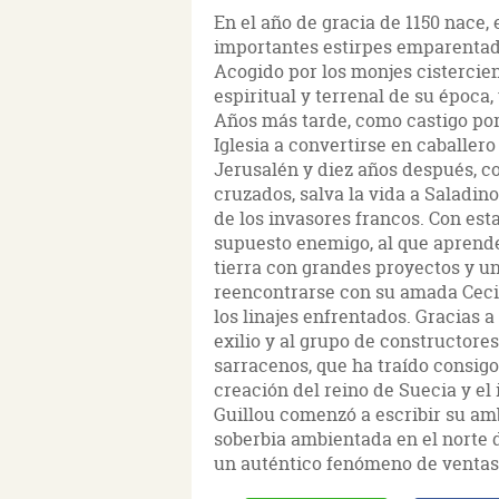
En el año de gracia de 1150 nace, 
importantes estirpes emparentada
Acogido por los monjes cistercie
espiritual y terrenal de su época
Años más tarde, como castigo por
Iglesia a convertirse en caballer
Jerusalén y diez años después, c
cruzados, salva la vida a Saladin
de los invasores francos. Con est
supuesto enemigo, al que aprende 
tierra con grandes proyectos y u
reencontrarse con su amada Cecil
los linajes enfrentados. Gracias 
exilio y al grupo de constructore
sarracenos, que ha traído consigo
creación del reino de Suecia y el
Guillou comenzó a escribir su amb
soberbia ambientada en el norte d
un auténtico fenómeno de ventas