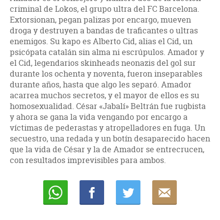
cri­minal de Lokos, el grupo ultra del FC Barcelona.
Extor­sionan, pegan palizas por encargo, mueven
droga y des­truyen a bandas de traficantes o ultras
enemigos. Su kapo es Alberto Cid, alias el Cid, un
psicópata catalán sin alma ni escrúpulos. Amador y
el Cid, legendarios skinheads neonazis del gol sur
durante los ochenta y noventa, fueron inseparables
durante años, hasta que algo les separó. Amador
acarrea muchos secretos, y el mayor de ellos es su
homosexualidad. César «Jabalí» Beltrán fue rugbista
y ahora se gana la vida vengando por encargo a
víctimas de pederastas y atropelladores en fuga. Un
secuestro, una redada y un botín desapare­cido hacen
que la vida de César y la de Amador se entre­crucen,
con resultados imprevisibles para ambos.
Whatsapp
Compartir
Twittear
E-