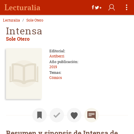
Lecturalia
Sole Otero
Intensa
Sole Otero
Editorial:
Astiberri
Año publicación:
2019
Temas:
Cómics
Resumen y sinopsis de Intensa de