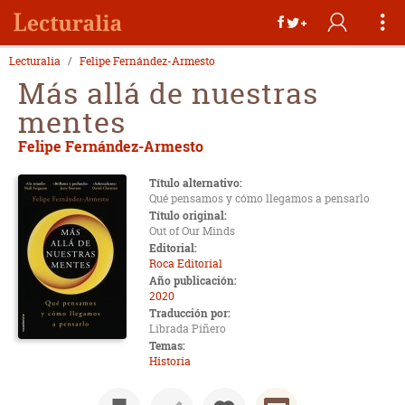
Lecturalia
Felipe Fernández-Armesto
Más allá de nuestras
mentes
Felipe Fernández-Armesto
Título alternativo:
Qué pensamos y cómo llegamos a pensarlo
Título original:
Out of Our Minds
Editorial:
Roca Editorial
Año publicación:
2020
Traducción por:
Librada Piñero
Temas:
Historia