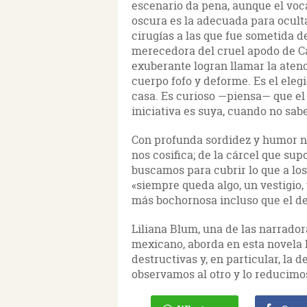
escenario da pena, aunque el voc
oscura es la adecuada para ocultar
cirugías a las que fue sometida de
merecedora del cruel apodo de Ca
exuberante logran llamar la aten
cuerpo fofo y deforme. Es el elegi
casa. Es curioso —piensa— que el
iniciativa es suya, cuando no sab
Con profunda sordidez y humor n
nos cosifica; de la cárcel que su
buscamos para cubrir lo que a lo
«siempre queda algo, un vestigio,
más bochornosa incluso que el def
Liliana Blum, una de las narrado
mexicano, aborda en esta novela l
destructivas y, en particular, l
observamos al otro y lo reducimos