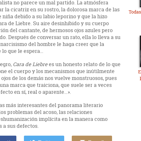
alista no parece un mal partido. La atmósfera
 la cicatriz en su rostro, la dolorosa marca de las
Todas
 niña debido a su labio leporino y que la hizo
ra de Liebre. Su aire desinhibido y su cuerpo
ción del cantante, de hermosos ojos azules pero
do. Después de conversar un rato, ella lo lleva a su
 narcisismo del hombre le haga creer que la
e lo que le espera…
egro,
Cara de Liebre
es un honesto relato de lo que
pone el cuerpo y los mecanismos que inútilmente
E
s ojos de los demás nos vuelve monstruosos, pues
 una marca que traiciona, que suele ser a veces
ecto en sí, real o aparente…».
ras más interesantes del panorama literario
os problemas del acoso, las relaciones
a deshumanización implícita en la manera como
 a sus defectos.