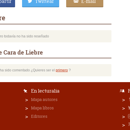
artir
Twittear
E-mail
re
bro todavía no ha sido reseñado
e Cara de Liebre
o ha sido comentado ¿Quieres ser el
primero
?
En lecturalia
Mapa autores
Mapa libros
Editores