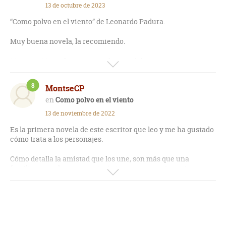
13 de octubre de 2023
“Como polvo en el viento” de Leonardo Padura.
Muy buena novela, la recomiendo.
Me pareció una lectura compleja, se debe estar muy
concentrada debido a que es una novela coral, tiene varias
voces de una misma historia.
8
MontseCP
Todos los personajes son principales. Un grupo de amigos,
Como polvo en el viento
por una circunstancia dolorosa en los años del régimen
13 de noviembre de 2022
cubano (cada uno lo vivió y lo sufrió de distinta manera),
tuvieron que exiliarse sintiéndose que no eran de ninguna
Es la primera novela de este escritor que leo y me ha gustado
parte; otros se quedaron y tuvieron que sobrevivir como
cómo trata a los personajes.
pudieron.
Cómo detalla la amistad que los une, son más que una
Como dice la sinopsis es un canto de amistad.
familia, a muchos nos gustaría tener no ya amigos sino una
familia con la que tener tanta confianza.
Muestra el exilio y el desarraigo, ese no pertenecer ya a
ningún lugar, ni de donde vienes ni de donde vives.