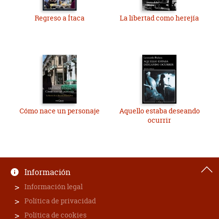
Regreso a Ítaca
La libertad como herejía
Cómo nace un personaje
Aquello estaba deseando
ocurrir
Información
Información legal
Política de privacidad
Política de cookies