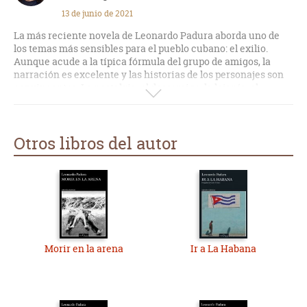
conocer esta sociedad tan emblemática, constatarán un fiel
13 de junio de 2021
reflejo de la misma. Y para quienes no hayan estado, es un
gran libro para comenzar a conocerla a través del proceder y
La más reciente novela de Leonardo Padura aborda uno de
sentimientos que plasman sus personajes.
los temas más sensibles para el pueblo cubano: el exilio.
Aunque acude a la típica fórmula del grupo de amigos, la
narración es excelente y las historias de los personajes son
convincentes. La nostalgia, el desarraigo, la lejanía, el
misterio y el amor se funden en una obra que no solo es de
interés para los lectores cubanos, sino para cualquiera que
quiera acercarse al tema Cuba.
Otros libros del autor
Morir en la arena
Ir a La Habana