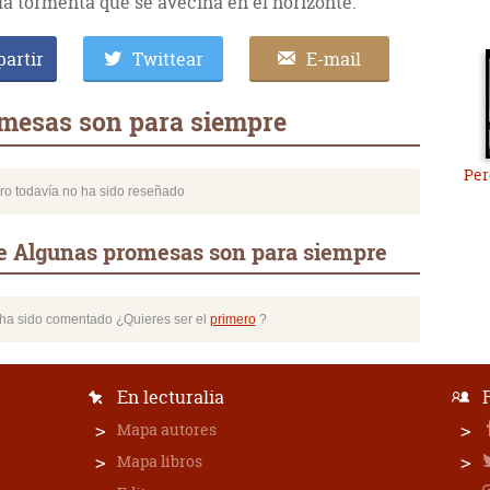
la tormenta que se avecina en el horizonte.
artir
Twittear
E-mail
mesas son para siempre
Per
bro todavía no ha sido reseñado
e Algunas promesas son para siempre
o ha sido comentado ¿Quieres ser el
primero
?
En lecturalia
Mapa autores
Mapa libros