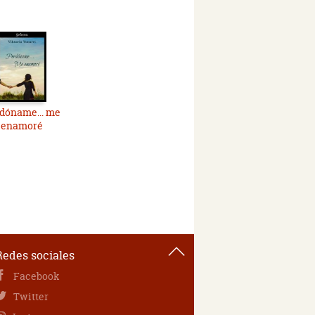
dóname... me
enamoré
Redes sociales
Facebook
Twitter