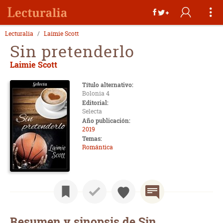
Lecturalia
Laimie Scott
Sin pretenderlo
Laimie Scott
Título alternativo:
Bolonia 4
Editorial:
Selecta
Año publicación:
2019
Temas:
Romántica
Resumen y sinopsis de Sin