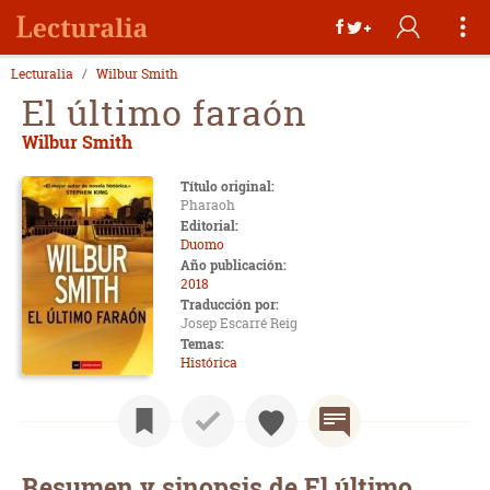
Lecturalia
Wilbur Smith
El último faraón
Wilbur Smith
Título original:
Pharaoh
Editorial:
Duomo
Año publicación:
2018
Traducción por:
Josep Escarré Reig
Temas:
Histórica
Resumen y sinopsis de El último