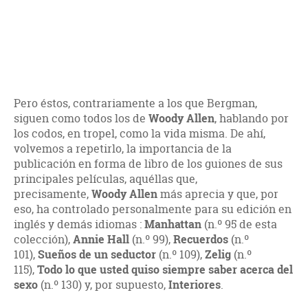
Pero éstos, contrariamente a los que Bergman,
siguen como todos los de
Woody Allen
, hablando por
los codos, en tropel, como la vida misma. De ahí,
volvemos a repetirlo, la importancia de la
publicación en forma de libro de los guiones de sus
principales películas, aquéllas que,
precisamente,
Woody Allen
más aprecia y que, por
eso, ha controlado personalmente para su edición en
inglés y demás idiomas :
Manhattan
(n.º 95 de esta
colección),
Annie Hall
(n.º 99),
Recuerdos
(n.º
101),
Sueños de un seductor
(n.º 109),
Zelig
(n.º
115),
Todo lo que usted quiso siempre saber acerca del
sexo
(n.º 130) y, por supuesto,
Interiores
.