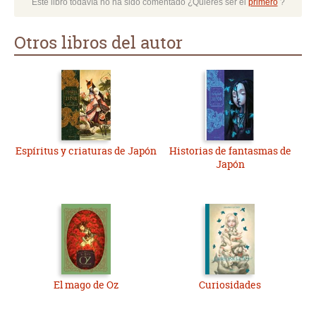
Este libro todavía no ha sido comentado ¿Quieres ser el
primero
?
Otros libros del autor
Espíritus y criaturas de Japón
Historias de fantasmas de
Japón
El mago de Oz
Curiosidades