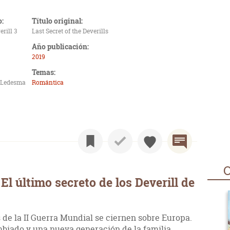
o:
Título original:
rill 3
Last Secret of the Deverills
Año publicación:
2019
Temas:
o Ledesma
Romántica
O
l último secreto de los Deverill de
 de la II Guerra Mundial se ciernen sobre Europa.
biado y una nueva generación de la familia