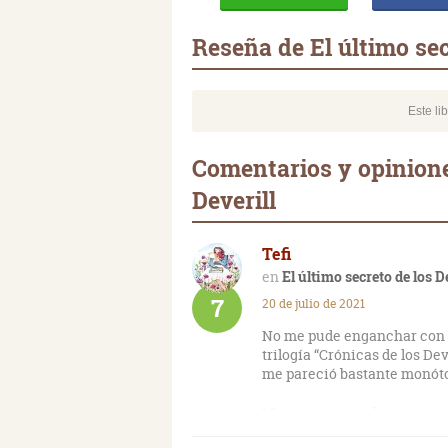
Reseña de El último sec
Este li
Comentarios y opiniones
Deverill
Tefi
El último secreto de los D
7
20 de julio de 2021
No me pude enganchar con "El
trilogía “Crónicas de los De
me pareció bastante monóton
Me pareció muy buena, me e
Deverill" y esta la recomien