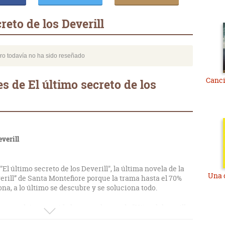
reto de los Deverill
bro todavía no ha sido reseñado
Canci
 de El último secreto de los
everill
 último secreto de los Deverill", la última novela de la
Una 
verill” de Santa Montefiore porque la trama hasta el 70%
a, a lo último se descubre y se soluciona todo.
nganchó enseguida la segunda novela "Hijas del castillo
do.