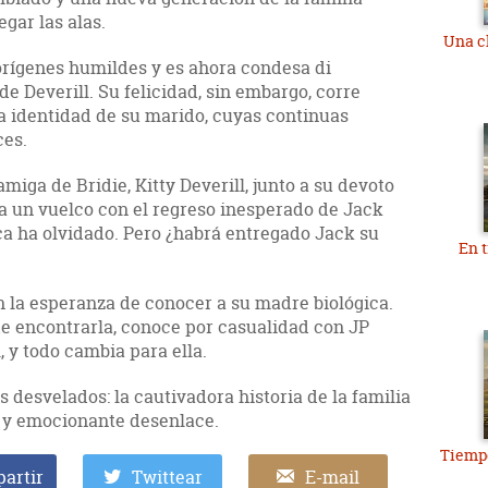
egar las alas.
Una c
 orígenes humildes y es ahora condesa di
e Deverill. Su felicidad, sin embargo, corre
a identidad de su marido, cuyas continuas
ces.
amiga de Bridie, Kitty Deverill, junto a su devoto
da un vuelco con el regreso inesperado de Jack
ca ha olvidado. Pero ¿habrá entregado Jack su
En t
n la esperanza de conocer a su madre biológica.
de encontrarla, conoce por casualidad con JP
l, y todo cambia para ella.
s desvelados: la cautivadora historia de la familia
o y emocionante desenlace.
Tiempo
artir
Twittear
E-mail