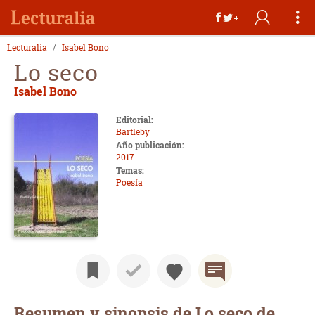
Lecturalia
Isabel Bono
Lo seco
Isabel Bono
Editorial:
Bartleby
Año publicación:
2017
Temas:
Poesía
Resumen y sinopsis de Lo seco de