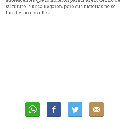
adolescentes que lo hicieron para ir al encuentro de
su futuro. Nunca llegaron, pero sus historias no se
hundieron con ellos.
Whatsapp
Compartir
Twittear
E-
mail