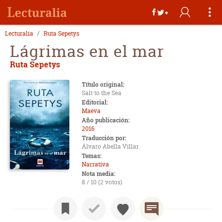
Lecturalia
Ruta Sepetys
Lágrimas en el mar
Ruta Sepetys
Título original:
Salt to the Sea
Editorial:
Maeva
Año publicación:
2016
Traducción por:
Álvaro Abella Villar
Temas:
Narrativa
Nota media:
8 / 10 (2 votos)