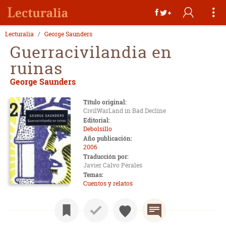
Lecturalia
George Saunders
Guerracivilandia en
ruinas
George Saunders
Título original:
CivilWarLand in Bad Decline
Editorial:
Debolsillo
Año publicación:
2006
Traducción por:
Javier Calvo Perales
Temas:
Cuentos y relatos