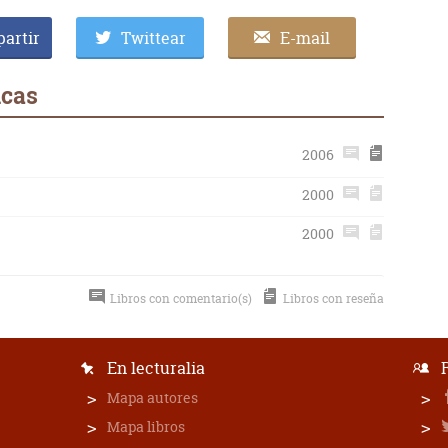
artir
Twittear
E-mail
ucas
2006
2000
2000
Libros con comentario(s)
Libros con reseña
En lecturalia
Mapa autores
Mapa libros