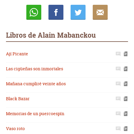
Whatsapp
Compartir
Twittear
E-
mail
Libros de Alain Mabanckou
Ají Picante
Las cigüeñas son inmortales
Mañana cumpliré veinte años
Black Bazar
Memorias de un puercoespín
Vaso roto