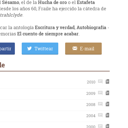
l
Sésamo
, el de la
Hucha de oro
o el
Estafeta
esde los años 60, Fraile ha ejercido la cátedra de
trahlclyde
.
car la antología
Escritura y verdad
,
Autobiografía
-
memorias
El cuento de siempre acabar
.
artir
Twittear
E-mail
le
2010
2009
2008
2004
2000