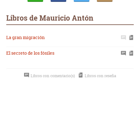
Whatsapp
Compartir
Twittear
E-
mail
Libros de Mauricio Antón
La gran migración
El secreto de los fósiles
Libros con comentario(s)
Libros con reseña