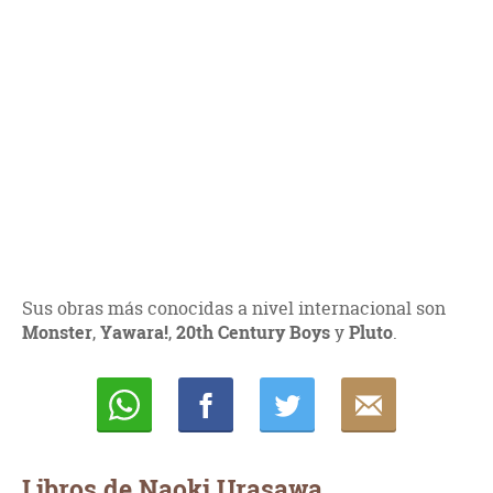
Sus obras más conocidas a nivel internacional son
Monster
,
Yawara!
,
20th Century
Boys
y
Pluto
.
Whatsapp
Compartir
Twittear
E-
mail
Libros de Naoki Urasawa