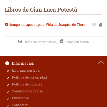
Whatsapp
Compartir
Twittear
E-
mail
Libros de Gian Luca Potestà
El tiempo del apocalipsis. Vida de Joaquín de Fiore
Libros con comentario(s)
Libros con reseña
Información
Información legal
Política de privacidad
Política de cookies
Condiciones de uso
Publicidad
Contactar