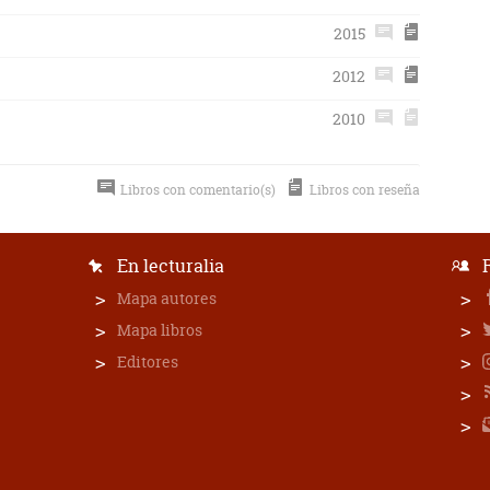
2015
2012
2010
Libros con comentario(s)
Libros con reseña
En lecturalia
Mapa autores
Mapa libros
Editores