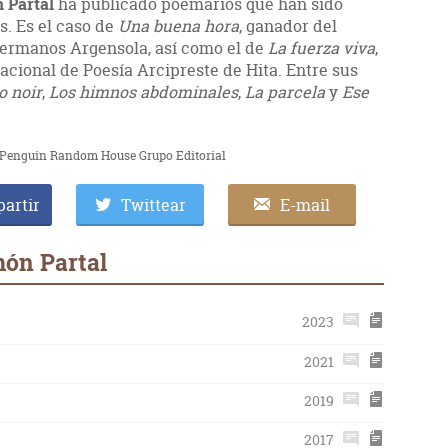
 Partal
ha publicado poemarios que han sido
s. Es el caso de
Una buena hora
, ganador del
Hermanos Argensola, así como el de
La fuerza viva
,
acional de Poesía Arcipreste de Hita. Entre sus
o noir
,
Los himnos abdominales
,
La parcela
y
Ese
de Penguin Random House Grupo Editorial
artir
Twittear
E-mail
món Partal
2023
2021
2019
2017