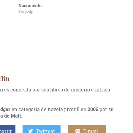
Nacimiento:
Peabody
lin
in
es conocida por sus libros de misterio e intriga
Edgar
en categoría de novela juvenil en
2006
por su
ia de Matt
.
artir
Twittear
E-mail