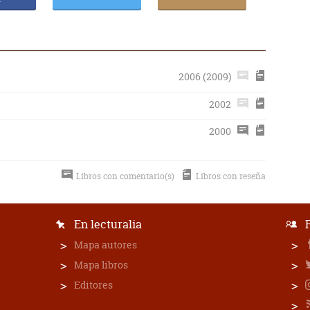
2006 (2009)
2002
2000
Libros con comentario(s)
Libros con reseña
En lecturalia
Mapa autores
Mapa libros
Editores