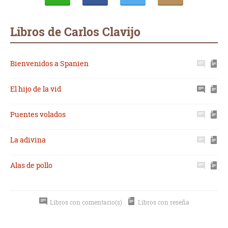
Whatsapp
Compartir
Twittear
E-
mail
Libros de Carlos Clavijo
Bienvenidos a Spanien
El hijo de la vid
Puentes volados
La adivina
Alas de pollo
Libros con comentario(s)
Libros con reseña