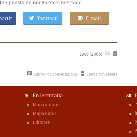
 fue puesta de nuevo en el mercado.
artir
Twittear
E-mail
1956 (2006)
Libros con comentario(s)
Libros con reseña
En lecturalia
Mapa autores
Mapa libros
Editores