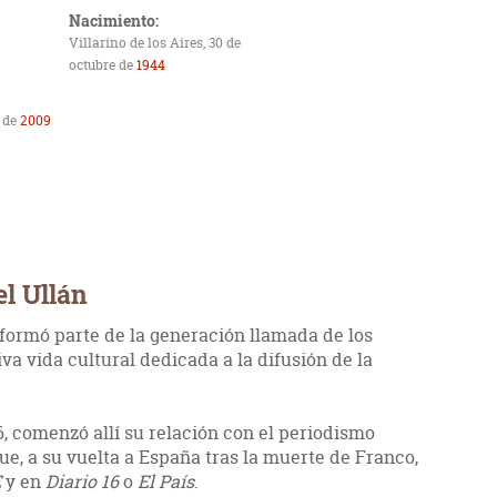
Nacimiento:
Villarino de los Aires, 30 de
octubre de
1944
 de
2009
el Ullán
formó parte de la generación llamada de los
iva vida cultural dedicada a la difusión de la
6, comenzó allí su relación con el periodismo
que, a su vuelta a España tras la muerte de Franco,
E
y en
Diario 16
o
El País
.