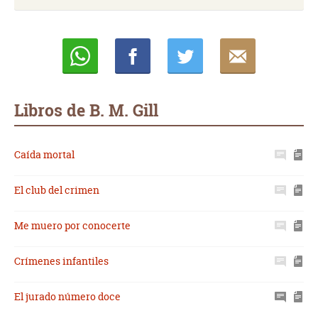
Whatsapp
Compartir
Twittear
E-
mail
Libros de B. M. Gill
Caída mortal
El club del crimen
Me muero por conocerte
Crímenes infantiles
El jurado número doce