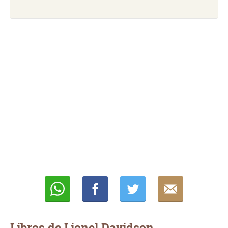
Whatsapp
Compartir
Twittear
E-
mail
Libros de Lionel Davidson