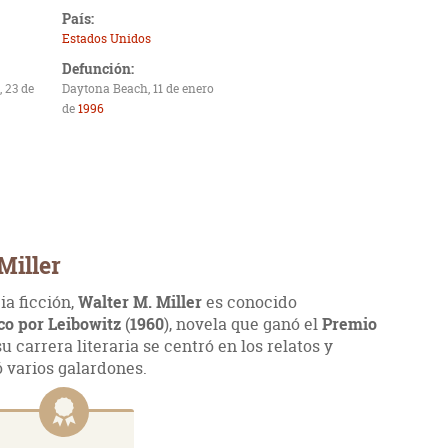
País:
Estados Unidos
Defunción:
 23 de
Daytona Beach, 11 de enero
de
1996
Miller
ia ficción,
Walter M. Miller
es conocido
co por Leibowitz
(
1960
), novela que ganó el
Premio
u carrera literaria se centró en los relatos y
ó varios galardones.