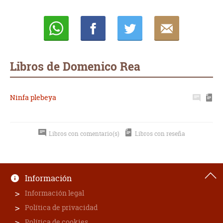
Whatsapp
Compartir
Twittear
E-
mail
Libros de Domenico Rea
Ninfa plebeya
Libros con comentario(s)
Libros con reseña
Información
Información legal
Política de privacidad
Política de cookies