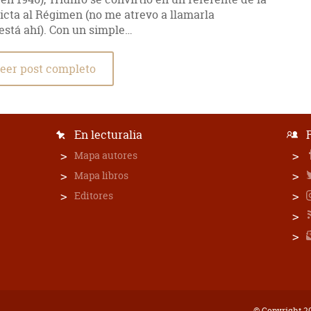
cta al Régimen (no me atrevo a llamarla
 está ahí). Con un simple…
eer post completo
En lecturalia
Mapa autores
Mapa libros
Editores
© Copyright 20