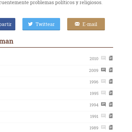
recuentemente problemas políticos y religiosos.
artir
Twittear
E-mail
rman
2010
2009
1996
1995
1994
1991
1989