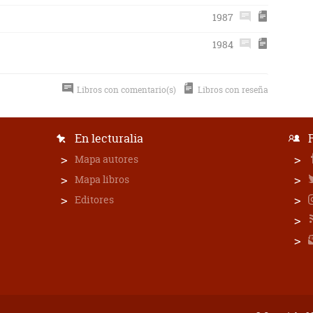
1987
1984
Libros con comentario(s)
Libros con reseña
En lecturalia
Mapa autores
Mapa libros
Editores