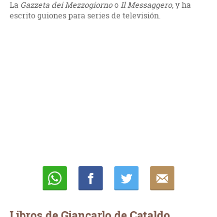
La
Gazzeta dei Mezzogiorno
o
Il Messaggero
, y ha
escrito guiones para series de televisión.
Whatsapp
Compartir
Twittear
E-
mail
Libros de Giancarlo de Cataldo