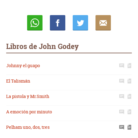
Whatsapp
Compartir
Twittear
E-
mail
Libros de John Godey
Johnny el guapo
El Talismán
La pistola y Mr.Smith
A emoción por minuto
Pelham uno, dos, tres