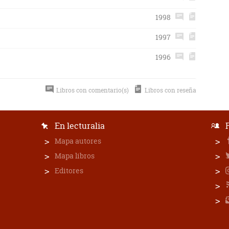
1998
1997
1996
Libros con comentario(s)
Libros con reseña
En lecturalia
Mapa autores
Mapa libros
Editores