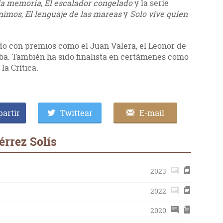
 la memoria
,
El escalador congelado
y la serie
nimos
,
El lenguaje de las mareas
y
Solo vive quien
ido con premios como el Juan Valera, el Leonor de
ba. También ha sido finalista en certámenes como
la Crítica.
artir
Twittear
E-mail
érrez Solís
2023
2022
2020