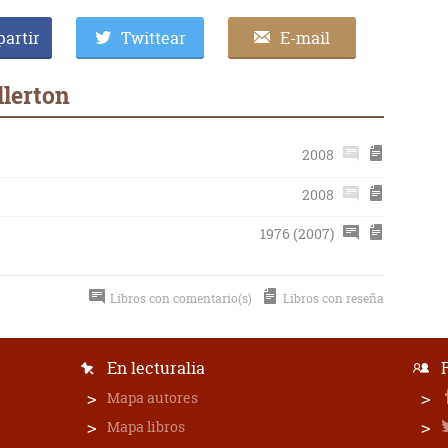
artir
Twittear
E-mail
llerton
2008
2008
1976 (2007)
Libros con comentario(s)
Libros con reseña
En lecturalia
Mapa autores
Mapa libros