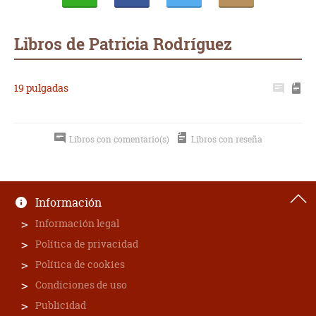
Whatsapp
Compartir
Twittear
E-
mail
Libros de Patricia Rodríguez
19 pulgadas
Libros con comentario(s)
Libros con reseña
Información
Información legal
Política de privacidad
Política de cookies
Condiciones de uso
Publicidad