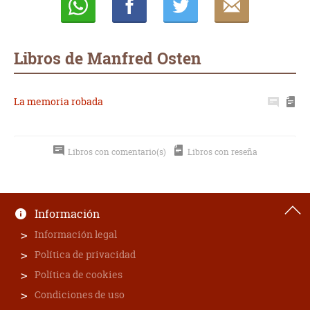
Whatsapp
Compartir
Twittear
E-
mail
Libros de Manfred Osten
La memoria robada
Libros con comentario(s)
Libros con reseña
Información
Información legal
Política de privacidad
Política de cookies
Condiciones de uso