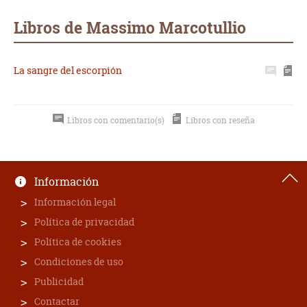
Whatsapp
Compartir
Twittear
E-
mail
Libros de Massimo Marcotullio
La sangre del escorpión
Libros con comentario(s)
Libros con reseña
Información
Información legal
Política de privacidad
Política de cookies
Condiciones de uso
Publicidad
Contactar