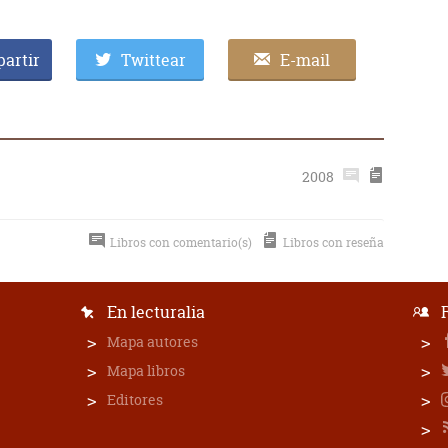
artir
Twittear
E-mail
2008
Libros con comentario(s)
Libros con reseña
En lecturalia
Mapa autores
Mapa libros
Editores