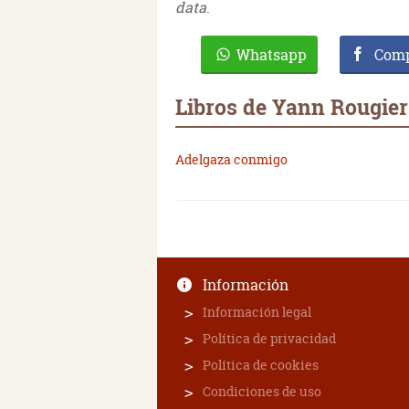
data
.
Whatsapp
Comp
Libros de Yann Rougier
Adelgaza conmigo
Información
Información legal
Política de privacidad
Política de cookies
Condiciones de uso