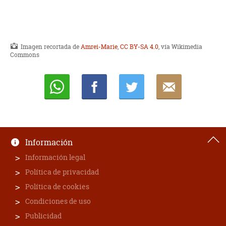
Imagen recortada de
Amrei-Marie
,
CC BY-SA 4.0
, vía Wikimedia
Commons
Whatsapp
Compartir
Twittear
E-
mail
Información
Información legal
Política de privacidad
Política de cookies
Condiciones de uso
Publicidad