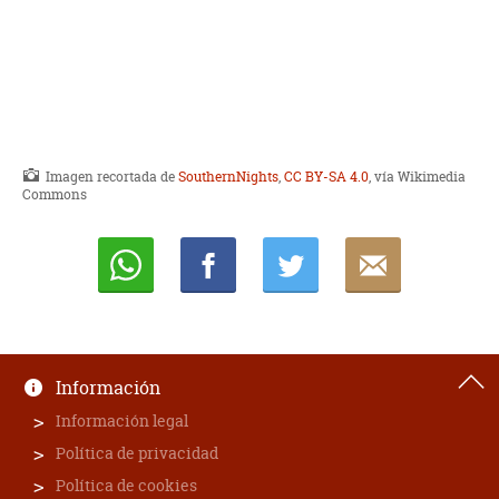
Imagen recortada de
SouthernNights
,
CC BY-SA 4.0
, vía Wikimedia
Commons
Whatsapp
Compartir
Twittear
E-
mail
Información
Información legal
Política de privacidad
Política de cookies