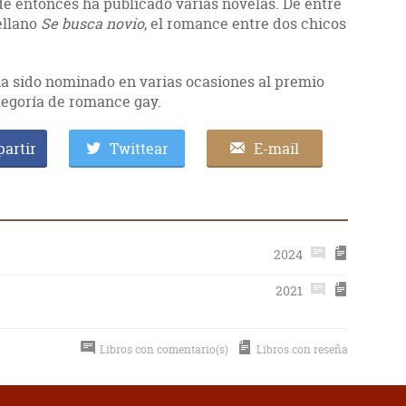
e entonces ha publicado varias novelas. De entre
tellano
Se busca novio
, el romance entre dos chicos
a sido nominado en varias ocasiones al premio
tegoría de romance gay.
artir
Twittear
E-mail
2024
2021
Libros con comentario(s)
Libros con reseña