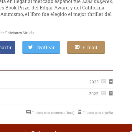
ela en llegar al mercado español fue
Esas mujeres
,
es Book Prize, del Edgar Award y del California
simismo, el libro fue elegido el mejor thriller del
de Ediciones Siruela
artir
Twittear
E-mail
2025
2022
Libros con comentario(s)
Libros con reseña