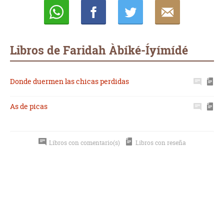
Whatsapp
Compartir
Twittear
E-
mail
Libros de Faridah Àbíké-Íyímídé
Donde duermen las chicas perdidas
As de picas
Libros con comentario(s)
Libros con reseña