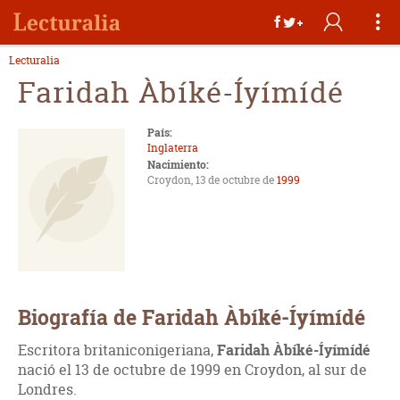
Lecturalia
Faridah Àbíké-Íyímídé
País:
Inglaterra
Nacimiento:
Croydon, 13 de octubre de
1999
Biografía de Faridah Àbíké-Íyímídé
Escritora britaniconigeriana,
Faridah Àbíké-Íyímídé
nació el 13 de octubre de 1999 en Croydon, al sur de
Londres.