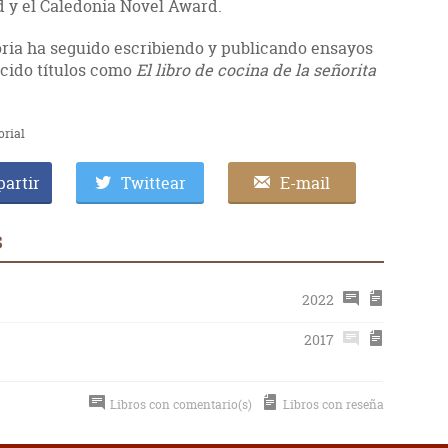
d y el Caledonia Novel Award.
ria ha seguido escribiendo y publicando ensayos
ucido títulos como
El libro de cocina de la señorita
orial
artir
Twittear
E-mail
s
2022
2017
Libros con comentario(s)
Libros con reseña