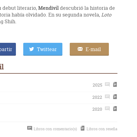
debut literario,
Mendívil
descubrió la historia de
toria había olvidado. En su segunda novela,
Loto
ng Shih.
artir
Twittear
E-mail
il
2025
2022
2020
Libros con comentario(s)
Libros con reseña