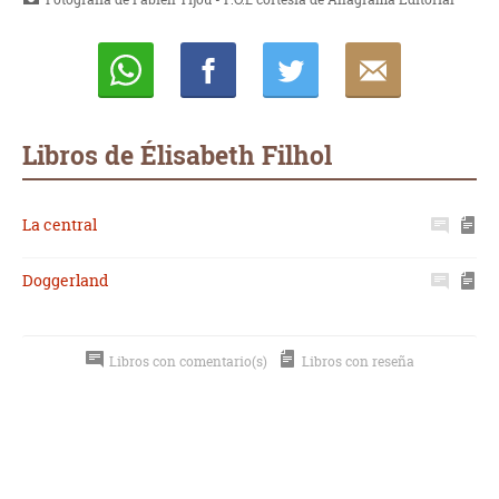
Whatsapp
Compartir
Twittear
E-
mail
Libros de Élisabeth Filhol
La central
Doggerland
Libros con comentario(s)
Libros con reseña