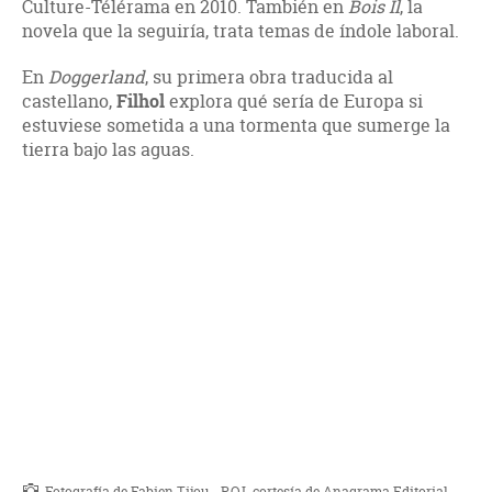
Culture-Télérama en 2010. También en
Bois Il
, la
novela que la seguiría, trata temas de índole laboral.
En
Doggerland
, su primera obra traducida al
castellano,
Filhol
explora qué sería de Europa si
estuviese sometida a una tormenta que sumerge la
tierra bajo las aguas.
Fotografía de Fabien Tijou - P.O.L cortesía de Anagrama Editorial